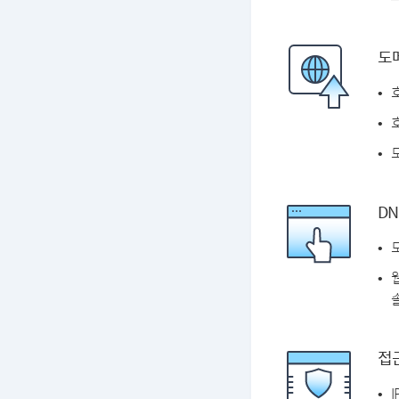
도
DN
솔
접근