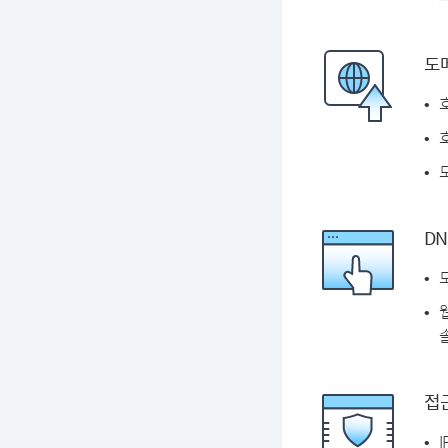
도
DN
솔
접근