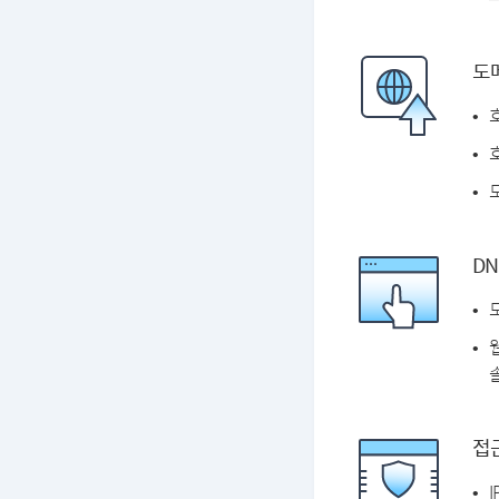
도
DN
솔
접근